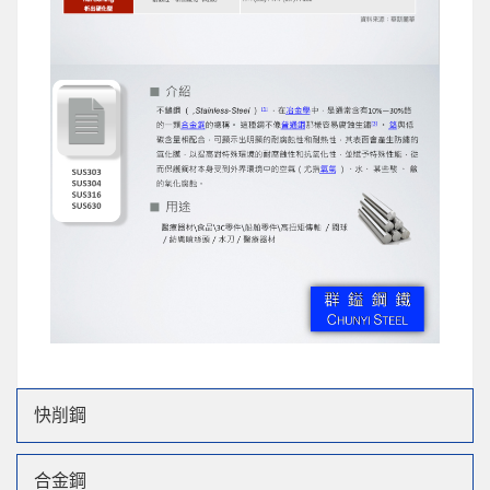
快削鋼
合金鋼