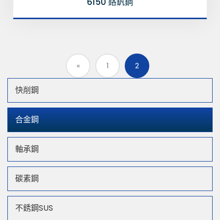
6150 鉻釩鋼
«
1
2
快削鋼
合金鋼
軸承鋼
碳素鋼
不銹鋼SUS